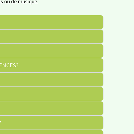
ons ou de musique.
GENCES?
?