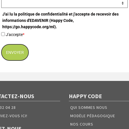
J'ai lu la politique de confidentialité et j'accepte de recevoir des
informations d'EDAVENIR (Happy Code,
https://go.happycode.org/ml).
J'accepte
*
ENVOYER
TACTEZ-NOUS
HAPPY CODE
 32 04 28
QUI SOMMES NOUS
IVEZ-VOUS ICI!
MODÈLE PÉDAGOGIQUE
NOS COURS
EZ-NOUS