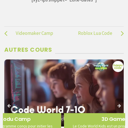
Videomaker Camp
Roblox Lua Code
AUTRES COURS
 Kodu Camp
3D Game E
ogramme conçu pour initier les
Le Code World Kids est un progr