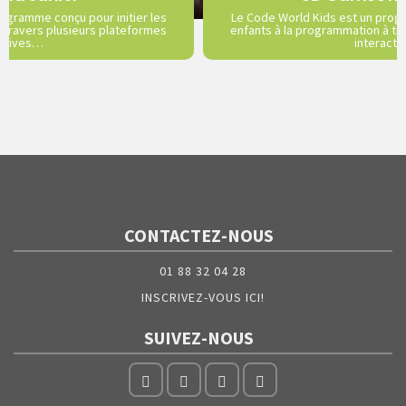
ogramme conçu pour initier les
Le Code World Kids est un progr
 travers plusieurs plateformes
enfants à la programmation à tr
actives…
interact
CONTACTEZ-NOUS
01 88 32 04 28
INSCRIVEZ-VOUS ICI!
SUIVEZ-NOUS